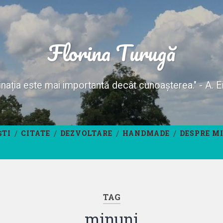
Florina Turugă
nația este mai importantă decât cunoașterea." - A. E
ȘTI
CITATE
DEZVOLTARE
HANDMADE
DESPRE M
TAG
minuni