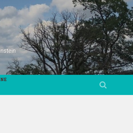
instein
INE