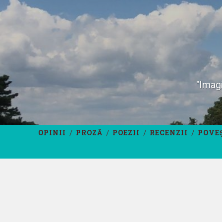
"Imagi
OPINII
PROZĂ
POEZII
RECENZII
POVE