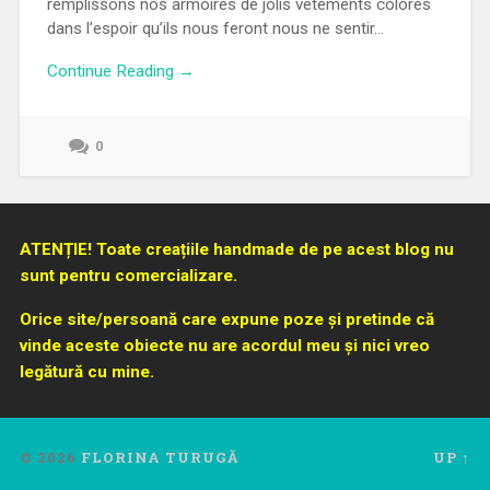
remplissons nos armoires de jolis vêtements colorés
dans l’espoir qu’ils nous feront nous ne sentir…
Continue Reading →
0
ATENȚIE! Toate creațiile handmade de pe acest blog nu
sunt pentru comercializare.
Orice site/persoană care expune poze și pretinde că
vinde aceste obiecte nu are acordul meu și nici vreo
legătură cu mine.
© 2026
FLORINA TURUGĂ
UP ↑