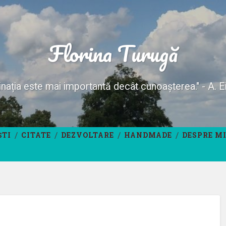
Florina Turugă
nația este mai importantă decât cunoașterea." - A. E
ȘTI
CITATE
DEZVOLTARE
HANDMADE
DESPRE M