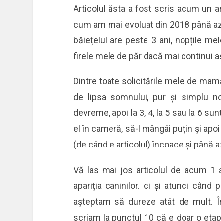
Articolul ăsta a fost scris acum un an
cum am mai evoluat din 2018 până azi.
băiețelul are peste 3 ani, nopțile mel
firele mele de păr dacă mai continui 
Dintre toate solicitările mele de ma
de lipsa somnului, pur și simplu 
devreme, apoi la 3, 4, la 5 sau la 6 sun
el în cameră, să-l mângâi puțin și apo
(de când e articolul) încoace și până az
Vă las mai jos articolul de acum 1 
apariția caninilor. ci și atunci cân
așteptam să dureze atât de mult. 
scriam la punctul 10 că e doar o etapă