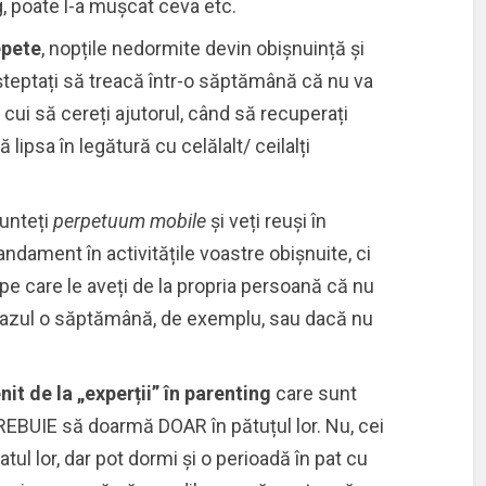
ig, poate l-a mușcat ceva etc.
epete
, nopțile nedormite devin obișnuință și
 așteptați să treacă într-o săptămână că nu va
, cui să cereți ajutorul, când să recuperați
ipsa în legătură cu celălalt/ ceilalți
unteți
perpetuum mobile
și veți reuși în
andament în activitățile voastre obișnuite, ci
 pe care le aveți de la propria persoană că nu
gazul o săptămână, de exemplu, sau dacă nu
nit de la „experții” în parenting
care sunt
TREBUIE să doarmă DOAR în pătuțul lor. Nu, cei
ul lor, dar pot dormi și o perioadă în pat cu