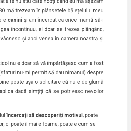
urmat alte nu știu câte nopți când eu mă așezam
.30 mă trezeam în plânsetele băiețelului meu
spre
canini
și am încercat ca orice mamă să-i
ângea încontinuu, el doar se trezea plângând,
 zvâcnesc și apoi venea în camera noastră și
ticol nu e doar să vă împărtășesc cum a fost
i (sfaturi nu-mi permit să dau nimănui) despre
 bine peste așa o solicitare că nu e de glumă
aplica dacă simțiți că se potrivesc nevoilor
lul
încercați să descoperiți motivul
, poate
lor, ci poate îi mai e foame, poate e cum se