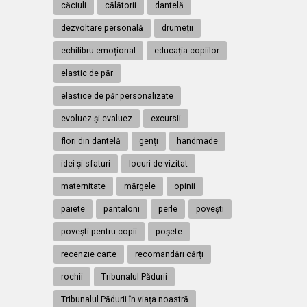
căciuli
călătorii
dantelă
dezvoltare personală
drumeții
echilibru emoțional
educația copiilor
elastic de păr
elastice de păr personalizate
evoluez și evaluez
excursii
flori din dantelă
genți
handmade
idei și sfaturi
locuri de vizitat
maternitate
mărgele
opinii
paiete
pantaloni
perle
povești
povești pentru copii
poșete
recenzie carte
recomandări cărți
rochii
Tribunalul Pădurii
Tribunalul Pădurii în viața noastră