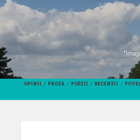
"Imagi
OPINII
PROZĂ
POEZII
RECENZII
POVE