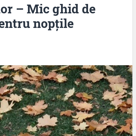
lor – Mic ghid de
entru nopțile