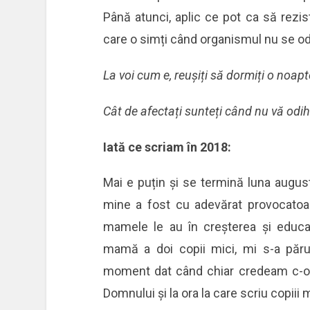
Până atunci, aplic ce pot ca să rezist
care o simți când organismul nu se o
La voi cum e, reușiți să dormiți o noap
Cât de afectați sunteți când nu vă odih
Iată ce scriam în 2018:
Mai e puțin și se termină luna august
mine a fost cu adevărat provocatoare
mamele le au în creșterea și educar
mamă a doi copii mici, mi s-a păru
moment dat când chiar credeam c-o 
Domnului și la ora la care scriu copiii 