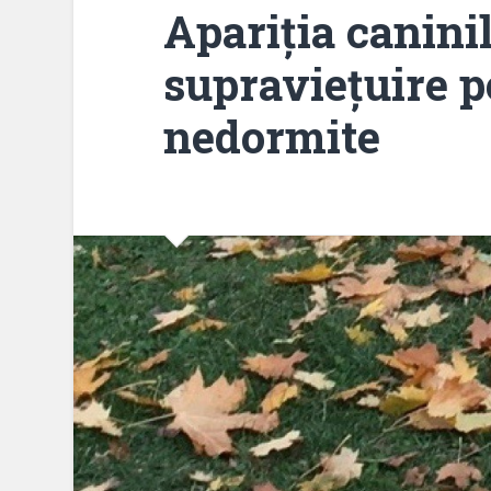
Apariția canini
supraviețuire p
nedormite