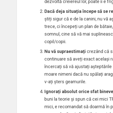
dezvoltă creiereul lor, poate îi e fr
Dacă deja situația începe să se r
știți sigur că e de la canini, nu vă
trece, ci începeți un plan de bătaie
somnul, cine să vă mai suplinească l
copil/copii.
Nu vă supraestimați
crezând că s
continuare să aveți exact același r
încercați să vă ajustați așteptările
moare nimeni dacă nu spălați ara
v-ați șters geamurile.
Ignorați absolut orice sfat bineve
buni la teorie și spun că cei mici 
mici, e recomandat să doarmă în pat