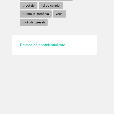
tricotaje
tul cu sclipici
turism în România
vechi
învăț din greșeli
Politica de confidențialitate