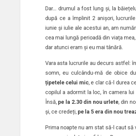
Dar… drumul a fost lung și, la băiețel
după ce a împlinit 2 anișori, lucruril
iunie și iulie ale acestui an, am num
cea mai lungă perioadă din viața mea, 
dar atunci eram și eu mai tânără.
Vara asta lucrurile au decurs astfel:
somn, eu culcându-mă de obice du
țipetele celui mic
, e clar că-l durea 
copilul a adormit la loc, în camera lu
Însă,
pe la 2.30 din nou urlete
, din n
și, ce credeți,
pe la 5 era din nou trea
Prima noapte nu am stat să-l caut să 