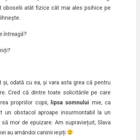
 oboselii atât fizice cât mai ales psihice pe
dihnește.
te întreagă?
niți?
 și, odată cu ea, și vara asta grea că pentru
. Cred că dintre toate solicitările pe care
ea propriilor copii,
lipsa somnului
mie, ca
t un obstacol aproape insurmontabil la un
să mor de epuizare. Am supraviețuit, Slava
mei au amândoi caninii ieșiți