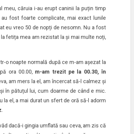
ul meu, căruia i-au erupt caninii la puțin timp
e au fost foarte complicate, mai exact lunile
ărat eu vreo 50 de nopți de nesomn. Nu a fost
la fetița mea am rezistat la și mai multe noți,
 într-o noapte normală după ce m-am așezat la
pă ora 00.00,
m-am trezit pe la 00.30, în
ceva, am mers la el, am încercat să-l calmez și
i și în pătuțul lui, cum doarme de când e mic.
ou la el, a mai durat un sfert de oră să-l adorm
z
.
văd dacă-i gingia umflată sau ceva, am zis că