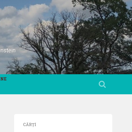
instein
INE
CĂRȚI