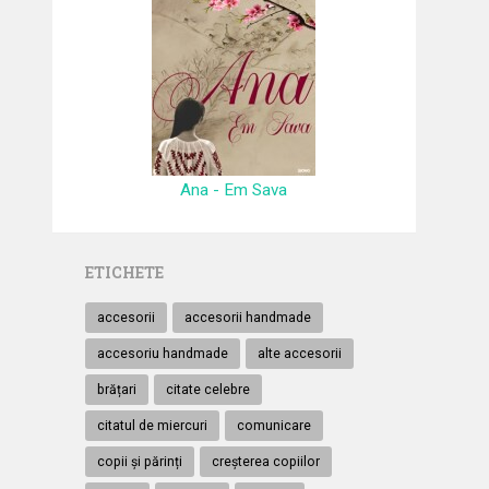
Ana - Em Sava
ETICHETE
accesorii
accesorii handmade
accesoriu handmade
alte accesorii
brățari
citate celebre
citatul de miercuri
comunicare
copii și părinți
creșterea copiilor