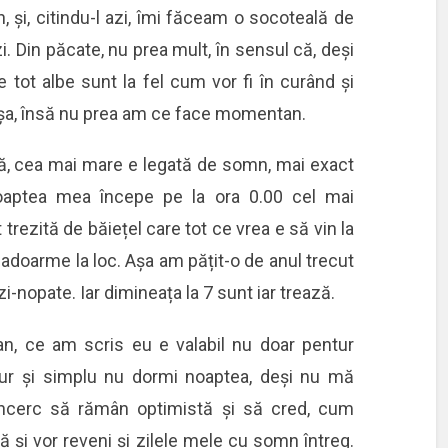
, și, citindu-l azi, îmi făceam o socoteală de
 Din păcate, nu prea mult, în sensul că, deși
e tot albe sunt la fel cum vor fi în curând și
așa, însă nu prea am ce face momentan.
mă, cea mai mare e legată de somn, mai exact
noaptea mea începe pe la ora 0.00 cel mai
t trezită de băiețel care tot ce vrea e să vin la
i adoarme la loc. Așa am pățit-o de anul trecut
i-nopate. Iar dimineața la 7 sunt iar trează.
an, ce am scris eu e valabil nu doar pentur
d pur și simplu nu dormi noaptea, deși nu mă
Încerc să rămân optimistă și să cred, cum
 și vor reveni și zilele mele cu somn întreg.