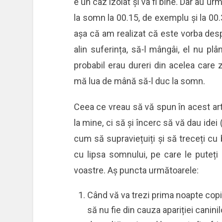
e un caz izolat și va fi bine. Dar au 
la somn la 00.15, de exemplu și la 00
așa că am realizat că este vorba de
alin suferința, să-l mângâi, el nu pl
probabil erau dureri din acelea care
mă lua de mână să-l duc la somn.
Ceea ce vreau să vă spun în acest ar
la mine, ci să și încerc să vă dau ide
cum să supraviețuiți și să treceți cu
cu lipsa somnului, pe care le puteți 
voastre. Aș puncta următoarele:
Când vă va trezi prima noapte copi
să nu fie din cauza apariției canini