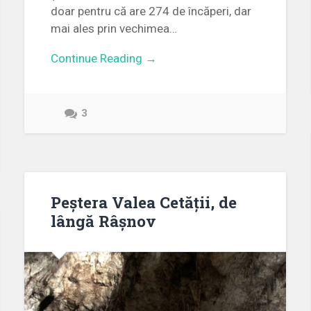
doar pentru că are 274 de încăperi, dar
mai ales prin vechimea…
Continue Reading →
3
Peștera Valea Cetății, de
lângă Râșnov