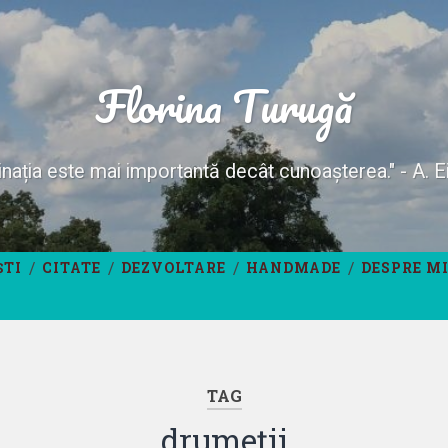
Florina Turugă
nația este mai importantă decât cunoașterea." - A. E
ȘTI
CITATE
DEZVOLTARE
HANDMADE
DESPRE M
TAG
drumeții