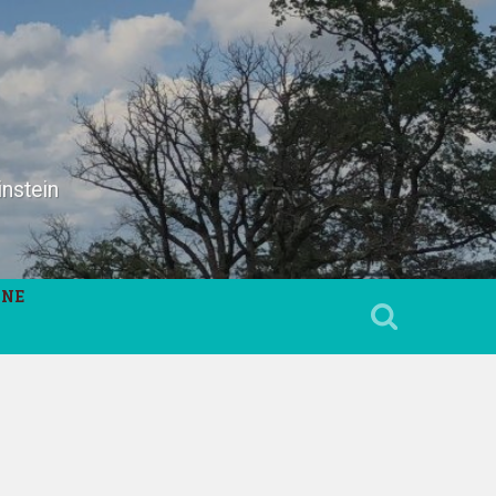
instein
INE