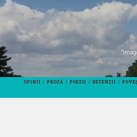
"Imagi
OPINII
PROZĂ
POEZII
RECENZII
POVE