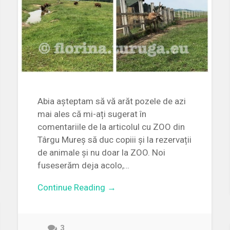
Abia așteptam să vă arăt pozele de azi
mai ales că mi-ați sugerat în
comentariile de la articolul cu ZOO din
Târgu Mureș să duc copiii și la rezervații
de animale și nu doar la ZOO. Noi
fuseserăm deja acolo,…
Continue Reading →
3