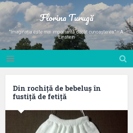
Florina Turugă
"Imaginația este mai importantă decât cunoașterea." - A.
Einstein
Din rochiță de bebeluș în
fustiță de fetiță