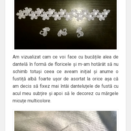
Am vizualizat cam ce voi face cu bucățile alea de
dantelă în formă de floricele și m-am hotărât să nu
schimb totuși ceea ce aveam inițial și anume o
fustiță albă foarte ușor de asortat la orice așa că
am decis să fixez mai întâi danteluțele de fustă cu
acul meu subțire și apoi să le decorez cu mărgele
micuțe multicolore.