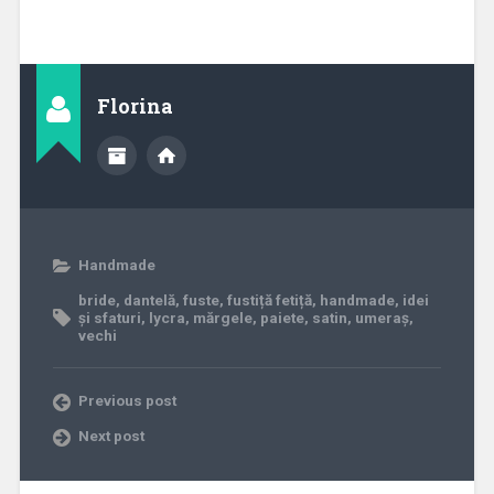
Florina
Handmade
bride
,
dantelă
,
fuste
,
fustiță fetiță
,
handmade
,
idei
și sfaturi
,
lycra
,
mărgele
,
paiete
,
satin
,
umeraș
,
vechi
Previous post
Next post