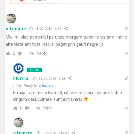
o femeie
11/02/2019 16:39
Mie imi plac pesterile! pe unde mergem turisti le vizitam. Intr-o
alta viata am fost liliac si bagat prin gauri negre :))
Reply
0
Author
Florina
11/02/2019 16:48
Reply to
o femeie
Eu sigur am fost o Bufniță, că tare-mi place uneori să stau
singură desi, culmea, sunt extravertă
Reply
0
o femeie
11/02/2019 19:39