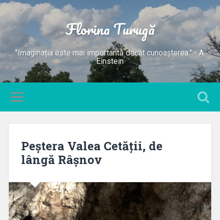
Florina Turugă
"Imaginația este mai importantă decât cunoașterea." - A.
Einstein
Peștera Valea Cetății, de
lângă Râșnov