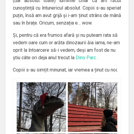
(dar absolut toate) luminile chiar că am făcut
cunoștință cu întunericul absolut. Copiii s-au speriat
puțin, însă am avut grijă și i-am ținut strâns de mână
sau în brațe. Oricum, senzația e… wow.
Și, pentru că era frumos afară și nu puteam rata să
vedem oare cum or arăta dinozaurii ăia iarna, ne-am
oprit la întoarcere să-i vedem, deși am fost de nu
știu câte ori deja anul trecut la
Dino Parc .
Copiii s-au simțit minunat, iar vremea a ținut cu noi.