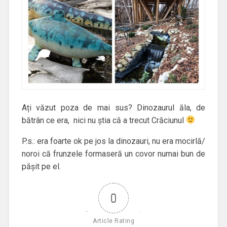
Ați văzut poza de mai sus? Dinozaurul ăla, de
bătrân ce era, nici nu știa că a trecut Crăciunul
P.s.: era foarte ok pe jos la dinozauri, nu era mocirlă/
noroi că frunzele formaseră un covor numai bun de
pășit pe el.
0
Article Rating