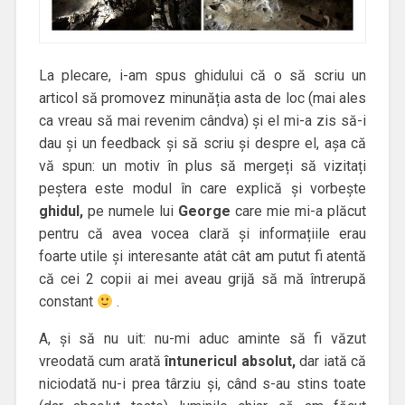
La plecare, i-am spus ghidului că o să scriu un
articol să promovez minunăția asta de loc (mai ales
ca vreau să mai revenim cândva) și el mi-a zis să-i
dau și un feedback și să scriu și despre el, așa că
vă spun: un motiv în plus să mergeți să vizitați
peștera este modul în care explică și vorbește
ghidul,
pe numele lui
George
care mie mi-a plăcut
pentru că avea vocea clară și informațiile erau
foarte utile și interesante atât cât am putut fi atentă
că cei 2 copii ai mei aveau grijă să mă întrerupă
constant
.
A, și să nu uit: nu-mi aduc aminte să fi văzut
vreodată cum arată
întunericul absolut,
dar iată că
niciodată nu-i prea târziu și, când s-au stins toate