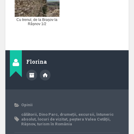
Cu trenul, de la Brașov la
Râșnov 1/2
Florina
Opinii
călătorii
,
Dino Parc
,
drumeții
,
excursii
,
întuneric
absolut
,
locuri de vizitat
,
peștera Valea Cetății
,
Râșnov
,
turism în România