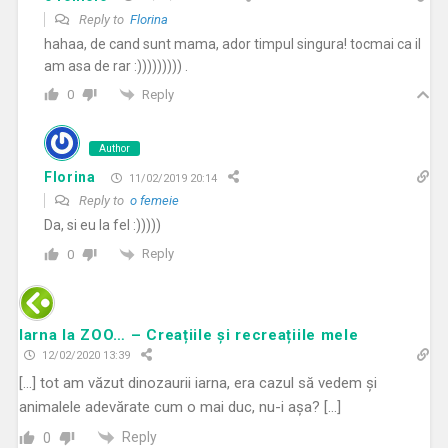
Reply to
Florina
hahaa, de cand sunt mama, ador timpul singura! tocmai ca il
am asa de rar :))))))))) .
Reply
0
Author
Florina
11/02/2019 20:14
Reply to
o femeie
Da, si eu la fel :)))))
Reply
0
Iarna la ZOO… – Creațiile și recreațiile mele
12/02/2020 13:39
[…] tot am văzut dinozaurii iarna, era cazul să vedem și
animalele adevărate cum o mai duc, nu-i așa? […]
Reply
0