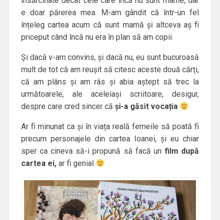
însărcinate decât cele care încă nu sunt mame, dar
e doar părerea mea. M-am gândit că într-un fel
înțeleg cartea acum că sunt mamă și altceva aș fi
priceput când încă nu era în plan să am copii.
Și dacă v-am convins, și dacă nu, eu sunt bucuroasă
mult de tot că am reușit să citesc aceste două cărți,
că am plâns și am râs și abia aștept să trec la
următoarele, ale aceleiași scriitoare, desigur,
despre care cred sincer că
și-a găsit vocația
Ar fi minunat ca și în viața reală femeile să poată fi
precum personajele din cartea Ioanei, și eu chiar
sper ca cineva să-i propună să facă un
film după
cartea ei,
ar fi genial