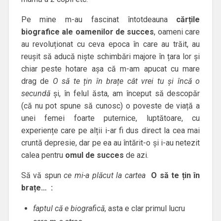
Pe mine m-au fascinat întotdeauna
cărțile
biografice ale oamenilor de succes
, oameni care
au revoluționat cu ceva epoca în care au trăit, au
reușit să aducă niște schimbări majore în țara lor și
chiar peste hotare așa că m-am apucat cu mare
drag de
O să te țin în brațe cât vrei tu și încă o
secundă
și, în felul ăsta, am început să descopăr
(că nu pot spune să cunosc) o poveste de viață a
unei femei foarte puternice, luptătoare, cu
experiențe care pe alții i-ar fi dus direct la cea mai
cruntă depresie, dar pe ea au întărit-o și i-au netezit
calea pentru
omul de succes
de azi.
Să vă spun
ce mi-a plăcut la cartea
O să te țin în
brațe… :
faptul că e biografică
, asta e clar primul lucru