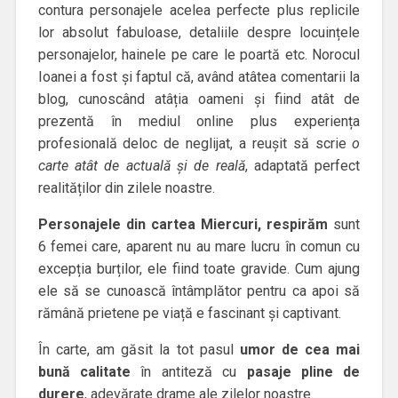
contura personajele acelea perfecte plus replicile
lor absolut fabuloase, detaliile despre locuințele
personajelor, hainele pe care le poartă etc. Norocul
Ioanei a fost și faptul că, având atâtea comentarii la
blog, cunoscând atâția oameni și fiind atât de
prezentă în mediul online plus experiența
profesională deloc de neglijat, a reușit să scrie
o
carte atât de actuală și de reală
, adaptată perfect
realităților din zilele noastre.
Personajele din cartea Miercuri, respirăm
sunt
6 femei care, aparent nu au mare lucru în comun cu
excepția burților, ele fiind toate gravide. Cum ajung
ele să se cunoască întâmplător pentru ca apoi să
rămână prietene pe viață e fascinant și captivant.
În carte, am găsit la tot pasul
umor de cea mai
bună calitate
în antiteză cu
pasaje pline de
durere
, adevărate drame ale zilelor noastre.