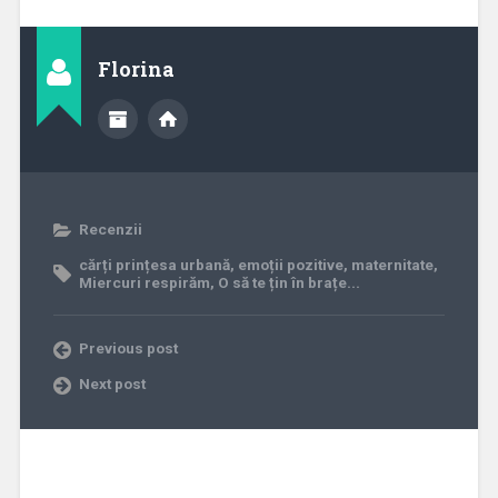
Florina
Recenzii
cărți prințesa urbană
,
emoții pozitive
,
maternitate
,
Miercuri respirăm
,
O să te țin în brațe...
Previous post
Next post