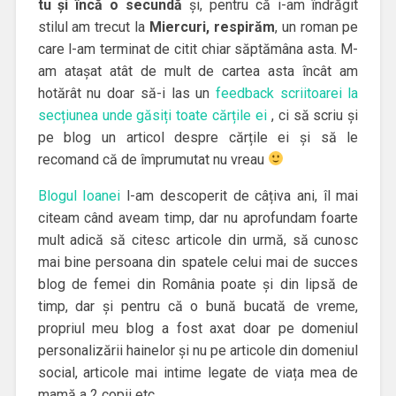
tu și încă o secundă
și, pentru că i-am îndrăgit
stilul am trecut la
Miercuri, respirăm
, un roman pe
care l-am terminat de citit chiar săptămâna asta. M-
am atașat atât de mult de cartea asta încât am
hotărât nu doar să-i las un
feedback scriitoarei la
secțiunea unde găsiți toate cărțile ei
, ci să scriu și
pe blog un articol despre cărțile ei și să le
recomand că de împrumutat nu vreau
Blogul Ioanei
l-am descoperit de câțiva ani, îl mai
citeam când aveam timp, dar nu aprofundam foarte
mult adică să citesc articole din urmă, să cunosc
mai bine persoana din spatele celui mai de succes
blog de femei din România poate și din lipsă de
timp, dar și pentru că o bună bucată de vreme,
propriul meu blog a fost axat doar pe domeniul
personalizării hainelor și nu pe articole din domeniul
social, articole mai intime legate de viața mea de
mamă a 2 copii etc.