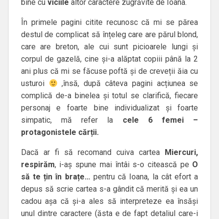
bine cu
viciile
altor caractere zugrăvite de Ioana.
În primele pagini citite recunosc că mi se părea
destul de complicat să înțeleg care are părul blond,
care are breton, ale cui sunt picioarele lungi și
corpul de gazelă, cine și-a alăptat copiii până la 2
ani plus că mi se făcuse poftă și de creveții ăia cu
usturoi
,însă, după câteva pagini acțiunea se
complică de-a binelea și totul se clarifică, fiecare
personaj e foarte bine individualizat și foarte
simpatic, mă refer la
cele 6 femei –
protagonistele cărții.
Dacă ar fi să recomand cuiva cartea
Miercuri,
respirăm
, i-aș spune mai întâi s-o citească pe
O
să te țin în brațe…
pentru că Ioana, la cât efort a
depus să scrie cartea s-a gândit că merită și ea un
cadou așa că și-a ales să interpreteze ea însăși
unul dintre caractere (ăsta e de fapt detaliul care-i