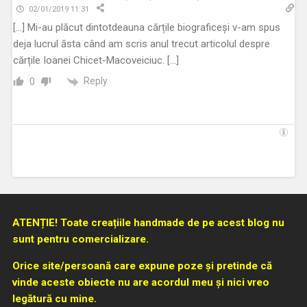
02/01/2019 11:31
[…] Mi-au plăcut dintotdeauna cărțile biograficeși v-am spus
deja lucrul ăsta când am scris anul trecut articolul despre
cărțile Ioanei Chicet-Macoveiciuc. […]
Reply
0
ATENȚIE! Toate creațiile handmade de pe acest blog nu
sunt pentru comercializare.
Orice site/persoană care expune poze și pretinde că
vinde aceste obiecte nu are acordul meu și nici vreo
legătură cu mine.