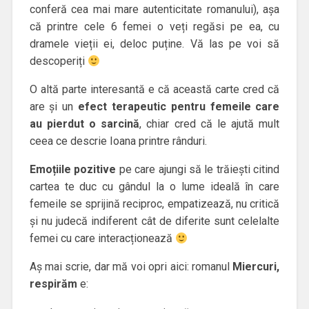
conferă cea mai mare autenticitate romanului), așa
că printre cele 6 femei o veți regăsi pe ea, cu
dramele vieții ei, deloc puține. Vă las pe voi să
descoperiți
O altă parte interesantă e că această carte cred că
are și un
efect terapeutic pentru femeile care
au pierdut o sarcină
, chiar cred că le ajută mult
ceea ce descrie Ioana printre rânduri.
Emoțiile pozitive
pe care ajungi să le trăiești citind
cartea te duc cu gândul la o lume ideală în care
femeile se sprijină reciproc, empatizează, nu critică
și nu judecă indiferent cât de diferite sunt celelalte
femei cu care interacționează
Aș mai scrie, dar mă voi opri aici: romanul
Miercuri,
respirăm
e: