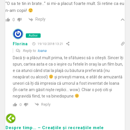
”O sa te tin in brate…” si mi-a placut foarte mult. Si retine ca eu
n-am copii!
Reply
0
Author
Florina
19/10/2018 13:21
Reply to
Ioana
Dacă ți-a plăcut mult prima, te sfătuiesc să o citești. Sincer îți
spun, cartea asta e ca o ieșire cu fetele în oraș la un film bun,
e ca atunci când stai la plajă cu băutura preferată (nu
neapărat cu alcool)
și privești marea, e atât de amuzantă
uneori că îți dă impresia că umorul a fost inventat de Ioana
(În carte am găsit niște replici… wow). Chiar o poți citi și
negravidă fiind, te va binedispune
Reply
0
Despre timp… – Creațiile și recreațiile mele