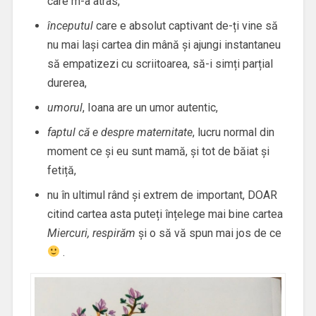
care m-a atras,
începutul
care e absolut captivant de-ți vine să
nu mai lași cartea din mână și ajungi instantaneu
să empatizezi cu scriitoarea, să-i simți parțial
durerea,
umorul
, Ioana are un umor autentic,
faptul că e despre maternitate
, lucru normal din
moment ce și eu sunt mamă, și tot de băiat și
fetiță,
nu în ultimul rând și extrem de important, DOAR
citind cartea asta puteți înțelege mai bine cartea
Miercuri, respirăm
și o să vă spun mai jos de ce
.