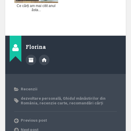
Ce cărți am mai citit anul
ăsta...
Florina
Recenzii
dezvoltare personală
,
Ghidul mănăstirilor din
România
,
recenzie carte
,
recomandări cărți
Previous post
Next post