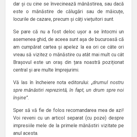
dar și cu cine se învecinează mănăstirea, sau dacă
este o mănăstire de călugări sau de măicuțe,
locurile de cazare, precum și câți viețuitori sunt.
Se pare că nu a fost deloc ușor a se întocmi un
asemenea ghid, de aceea sunt așa de bucuroasă că
am cumpărat cartea și apelez la ea ori ce câte ori
vreau să vizitez o mănăstire cu atât mai mult cu cât
Brașovul este un oraș din țara noastră poziționat
central și are multe împrejurimi.
Vă las în încheiere nota editorului: „
drumul nostru
spre mănăstiri reprezintă, în fapt, un drum spre noi
înșine”.
Sper să vă fie de folos recomandarea mea de azi!
Voi reveni cu un articol separat (cu poze) despre
impresiile mele de la primele mănăstiri vizitate pe
anul acesta.