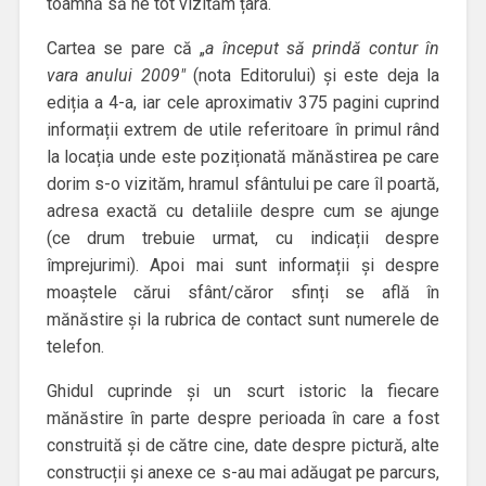
toamnă să ne tot vizităm țara.
Cartea se pare că „
a început să prindă contur în
vara anului 2009″
(nota Editorului) și este deja la
ediția a 4-a, iar cele aproximativ 375 pagini cuprind
informații extrem de utile referitoare în primul rând
la locația unde este poziționată mănăstirea pe care
dorim s-o vizităm, hramul sfântului pe care îl poartă,
adresa exactă cu detaliile despre cum se ajunge
(ce drum trebuie urmat, cu indicații despre
împrejurimi). Apoi mai sunt informații și despre
moaștele cărui sfânt/căror sfinți se află în
mănăstire și la rubrica de contact sunt numerele de
telefon.
Ghidul cuprinde și un scurt istoric la fiecare
mănăstire în parte despre perioada în care a fost
construită și de către cine, date despre pictură, alte
construcții și anexe ce s-au mai adăugat pe parcurs,