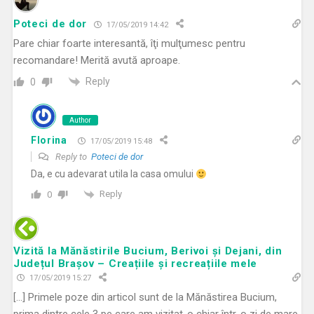
Poteci de dor
17/05/2019 14:42
Pare chiar foarte interesantă, îţi mulţumesc pentru
recomandare! Merită avută aproape.
Reply
0
Author
Florina
17/05/2019 15:48
Reply to
Poteci de dor
Da, e cu adevarat utila la casa omului
Reply
0
Vizită la Mănăstirile Bucium, Berivoi și Dejani, din
Județul Brașov – Creațiile și recreațiile mele
17/05/2019 15:27
[…] Primele poze din articol sunt de la Mănăstirea Bucium,
prima dintre cele 3 pe care am vizitat-o chiar într-o zi de mare