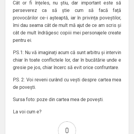
Cât or fi înțeles, nu știu, dar important este să
perseverez ca să știe cum să facă față
provocărilor ce-i așteaptă, iar în privința poveștilor,
îmi dau seama cât de mult mă ajut de ce am scris și
cât de mult îndrăgesc copiii mei personajele create
pentru ei.
P.S.1: Nu vă imaginați acum că sunt arbitru și intervin
chiar în toate conflictele lor, dar în bucătărie unde e
gresie pe jos, chiar încerc să evit orice confruntare.
P.S. 2: Voi reveni curând cu vești despre cartea mea
de povești.
Sursa foto: poze din cartea mea de povești.
La voi cum e?
0