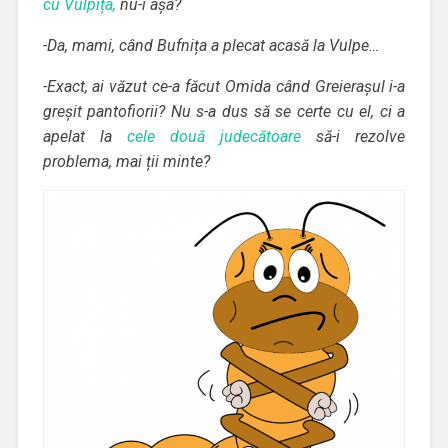
cu Vulpița,
nu-i așa?
-Da, mami, când Bufnița a plecat acasă la Vulpe…
-Exact, ai văzut ce-a făcut Omida când Greierașul i-a
greșit pantofiorii? Nu s-a dus să se certe cu el, ci a
apelat la
cele două judecătoare
să-i rezolve
problema, mai ții minte?