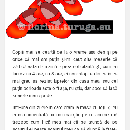
Copiii mei se ceartă de la o vreme așa des și pe
orice că mai am puțin și-mi caut altă meserie că
văd că asta de mamă e prea solicitantă. Și, cum eu
lucrez nu 4 ore, nu 8 ore, ci non-stop, e din ce în ce
mai greu să rezist luptelor din casa mea, sau cel
puțin perioada asta o fi așa, nu știu, dar sper să iasă
soarele mai repede.
Într-una din zilele în care eram la masă cu toții și eu
eram concentrată nici nu mai știu pe ce anume, mă
trezesc cum fiică-mea mai că se aruncă de pe
scaunul ei peste scaunul meu ca să ajungă la frate-