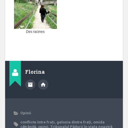
Des racines
Florina
Opinii
conflicte între frați
,
gelozia dintre frați
,
omida
cătrănită
,
opinii
,
Tribunalul Pădurii în viața noastră