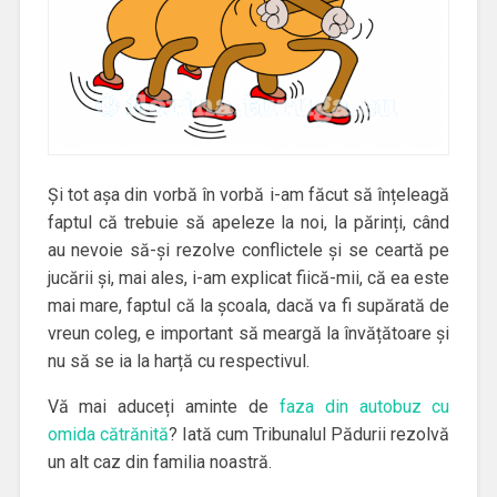
Și tot așa din vorbă în vorbă i-am făcut să înțeleagă
faptul că trebuie să apeleze la noi, la părinți, când
au nevoie să-și rezolve conflictele și se ceartă pe
jucării și, mai ales, i-am explicat fiică-mii, că ea este
mai mare, faptul că la școala, dacă va fi supărată de
vreun coleg, e important să meargă la învățătoare și
nu să se ia la harță cu respectivul.
Vă mai aduceți aminte de
faza din autobuz cu
omida cătrănită
? Iată cum Tribunalul Pădurii rezolvă
un alt caz din familia noastră.