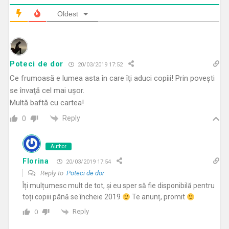
Oldest
Poteci de dor
20/03/2019 17:52
Ce frumoasă e lumea asta în care îţi aduci copiii! Prin poveşti
se învaţă cel mai uşor.
Multă baftă cu cartea!
Reply
0
Author
Florina
20/03/2019 17:54
Reply to
Poteci de dor
Îți mulțumesc mult de tot, și eu sper să fie disponibilă pentru
toți copiii până se încheie 2019
Te anunț, promit
Reply
0