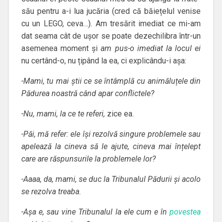
său pentru a-i lua jucăria (cred că băiețelul venise
cu un LEGO, ceva…). Am tresărit imediat ce mi-am
dat seama cât de ușor se poate dezechilibra într-un
asemenea moment și
am pus-o imediat la locul ei
nu certând-o, nu țipând la ea, ci explicându-i așa:
-Mami, tu mai știi ce se întâmplă cu animăluțele din
Pădurea noastră când apar conflictele?
-Nu, mami, la ce te referi,
zice ea.
-Păi, mă refer: ele își rezolvă singure problemele sau
apelează la cineva să le ajute, cineva mai înțelept
care are răspunsurile la problemele lor?
-Aaaa, da, mami, se duc la Tribunalul Pădurii și acolo
se rezolva treaba.
-Așa e, sau vine Tribunalul la ele cum e în
povestea