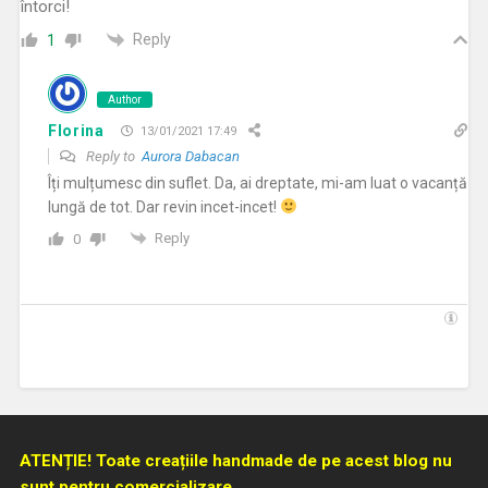
întorci!
Reply
1
Author
Florina
13/01/2021 17:49
Reply to
Aurora Dabacan
Îți mulțumesc din suflet. Da, ai dreptate, mi-am luat o vacanță
lungă de tot. Dar revin incet-incet!
Reply
0
ATENȚIE! Toate creațiile handmade de pe acest blog nu
sunt pentru comercializare.