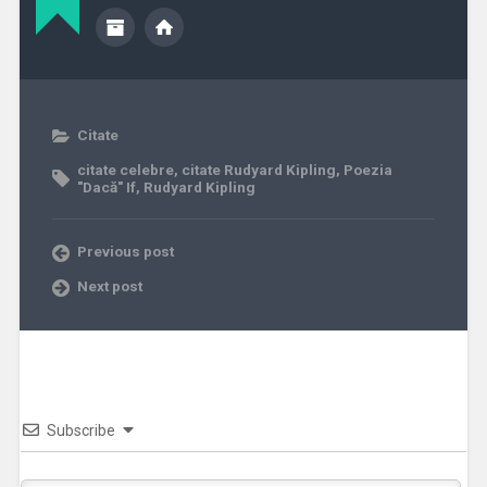
Citate
citate celebre
,
citate Rudyard Kipling
,
Poezia
"Dacă" If
,
Rudyard Kipling
Previous post
Next post
Subscribe