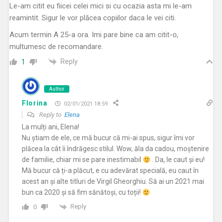
Le-am citit eu fiicei celei mici si cu ocazia asta mi le-am
reamintit. Sigur le vor plăcea copiilor daca le vei citi.
Acum termin A 25-a ora. Imi pare bine ca am citit-o,
multumesc de recomandare.
Reply
1
Author
Florina
02/01/2021 18:59
Reply to
Elena
La mulți ani, Elena!
Nu știam de ele, ce mă bucur că mi-ai spus, sigur îmi vor
plăcea la cât îi îndrăgesc stilul. Wow, ăla da cadou, moștenire
de familie, chiar mi se pare inestimabil
. Da, le caut și eu!
Mă bucur că ți-a plăcut, e cu adevărat specială, eu caut în
acest an și alte titluri de Virgil Gheorghiu. Să ai un 2021 mai
bun ca 2020 și să fim sănătoși, cu toții!
Reply
0