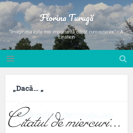
Florina Turugă
"Imaginația este mai importantă decât cunoașterea." - A.
Einstein
„Dacă… „