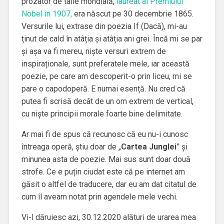
prozator de talie mondială,
laureat al Premiului
Nobel în 1907,
era născut pe 30 decembrie 1865.
Versurile lui, extrase din poezia If (Dacă), mi-au
ținut de cald în atâția și atâția ani grei. Încă mi se par
și așa va fi mereu, niște versuri extrem de
inspiraționale, sunt preferatele mele, iar această
poezie, pe care am descoperit-o prin liceu, mi se
pare o capodoperă. E numai esență. Nu cred că
putea fi scrisă decât de un om extrem de vertical,
cu niște principii morale foarte bine delimitate.
Ar mai fi de spus că recunosc că eu nu-i cunosc
întreaga operă, știu doar de „
Cartea Junglei
” și
minunea asta de poezie. Mai sus sunt doar două
strofe. Ce e puțin ciudat este că pe internet am
găsit o altfel de traducere, dar eu am dat citatul de
cum îl aveam notat prin agendele mele vechi.
Vi-l dăruiesc azi, 30.12.2020 alături de urarea mea