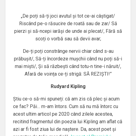
„De poți să-ți joci avutul și tot ce-ai câștigat/
Riscând pe-o răsucire de roată sau de zar/ Să
pierzi și să-ncepi iarăși de unde ai plecat/, Fără să
scoți o vorbă sau să devii avar;
De-ți poți constrânge nervii chiar când s-au
prăbușit/, Să-ți încordeze mușchii când nu poți să-i
mai miști/, Și să răzbești când totu-n tine-i năruit/,
Afară de voința ce-ți strigă: SĂ REZIȘTI!”
Rudyard Kipling
Știu ce-o să-mi spuneți: că am zis că plec și acum
ce fac? Păi… m-am întors. Cum să nu mă întorc cu
acest ultim articol pe 2020 când zilele acestea,
recitind fragmentul din poezia lui Kipling am aflat că
azi ar fi fost ziua lui de naștere. Da, acest poet și