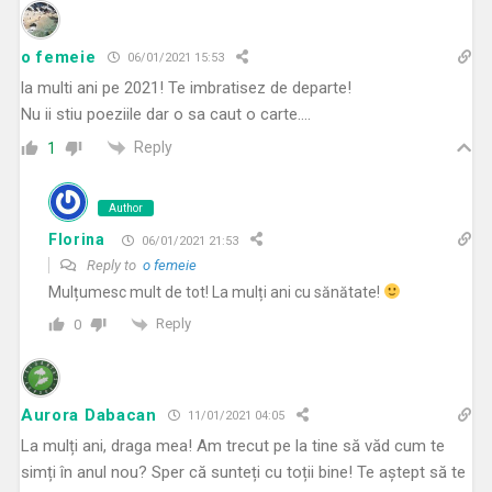
o femeie
06/01/2021 15:53
la multi ani pe 2021! Te imbratisez de departe!
Nu ii stiu poeziile dar o sa caut o carte….
Reply
1
Author
Florina
06/01/2021 21:53
Reply to
o femeie
Mulțumesc mult de tot! La mulți ani cu sănătate!
Reply
0
Aurora Dabacan
11/01/2021 04:05
La mulți ani, draga mea! Am trecut pe la tine să văd cum te
simți în anul nou? Sper că sunteți cu toții bine! Te aştept să te